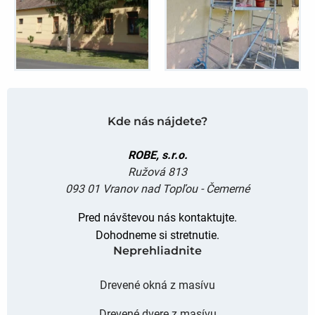
Kde nás nájdete?
ROBE, s.r.o.
Ružová 813
093 01 Vranov nad Topľou - Čemerné
Pred návštevou nás kontaktujte.
Dohodneme si stretnutie.
Neprehliadnite
Drevené okná z masívu
Drevené dvere z masívu