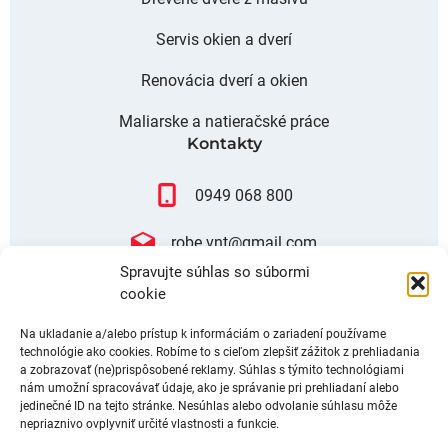
Servis okien a dverí
Renovácia dverí a okien
Maliarske a natieračské práce
Kontakty
0949 068 800
robe.vnt@gmail.com
Sledujte nás
Spravujte súhlas so súbormi
cookie
Facebook
Na ukladanie a/alebo prístup k informáciám o zariadení používame
technológie ako cookies. Robíme to s cieľom zlepšiť zážitok z prehliadania
Instagram
a zobrazovať (ne)prispôsobené reklamy. Súhlas s týmito technológiami
nám umožní spracovávať údaje, ako je správanie pri prehliadaní alebo
jedinečné ID na tejto stránke. Nesúhlas alebo odvolanie súhlasu môže
nepriaznivo ovplyvniť určité vlastnosti a funkcie.