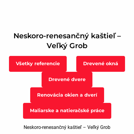
Neskoro-renesančný kaštieľ –
Veľký Grob
Všetky referencie
Drevené okná
Drevené dvere
Renovácia okien a dverí
Maliarske a natieračské práce
Neskoro-renesančný kaštieľ – Veľký Grob