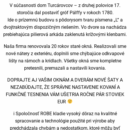
V súčasnosti dom Turcárovcov – z druhej polovice 17.
storočia dal postaviť gróf Pálffy v rokoch 1780.
Ide o prízemnú budovu s pôdorysom tvaru písmena „L“ a
dvojtraktovým dispozičným riešením. Vo dvore sa nachádza
prebiehajúca pilierová arkáda zaklenutá krížovými klenbami.
Naša firma renovovala 20 rokov staré okná. Realizovali sme
nové nátery z exteriéru, doplnili sme chýbajúce odkvapové
lišty na rámoch a krídlach. Všetky okná sme kompletne
pretesnili, premazali a nastavili kovania.
DOPRAJTE AJ VAŠIM OKNÁM A DVERÁM NOVÉ ŠATY A
NEZABÚDAJTE, ŽE SPRÁVNE NASTAVENIE KOVANÍ A
FUNKČNÉ TESNENIA VÁM UŠETRIA ROČNE PÁR STOVIEK
EUR
ℹ Spoločnosť ROBE kladie vysoký dôraz na kvalitné
spracovanie a technológie použité pri výrobe aby
predchádzala chybám a nedostatkom, ktoré môžu byť