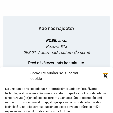
Kde nás nájdete?
ROBE, s.r.o.
Ružová 813
093 01 Vranov nad Topľou - Čemerné
Pred návštevou nás kontaktujte.
Dohodneme si stretnutie.
Spravujte súhlas so súbormi
Neprehliadnite
cookie
Drevené okná z masívu
Na ukladanie a/alebo prístup k informáciám o zariadení používame
technológie ako cookies. Robíme to s cieľom zlepšiť zážitok z prehliadania
Drevené dvere z masívu
a zobrazovať (ne)prispôsobené reklamy. Súhlas s týmito technológiami
nám umožní spracovávať údaje, ako je správanie pri prehliadaní alebo
jedinečné ID na tejto stránke. Nesúhlas alebo odvolanie súhlasu môže
Servis okien a dverí
nepriaznivo ovplyvniť určité vlastnosti a funkcie.